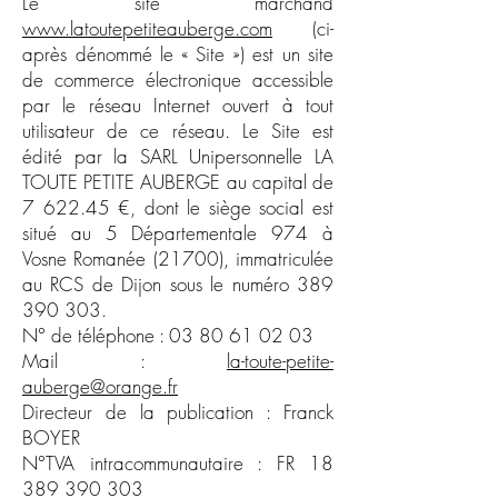
Le site marchand
www.latoutepetiteauberge.com
(ci-
après dénommé le « Site ») est un site
de commerce électronique accessible
par le réseau Internet ouvert à tout
utilisateur de ce réseau. Le Site est
édité par la SARL Unipersonnelle LA
TOUTE PETITE AUBERGE au capital de
7 622.45 €, dont le siège social est
situé au 5 Départementale 974 à
Vosne Romanée (21700), immatriculée
au RCS de Dijon sous le numéro
389
390 303
.
N° de téléphone :
03 80 61 02 03
Mail :
la-toute-petite-
auberge@orange.fr
Directeur de la publication : Franck
BOYER
N°TVA intracommunautaire : FR 18
389 390 303