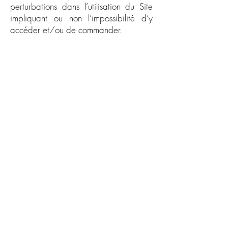
perturbations dans l’utilisation du Site
impliquant ou non l’impossibilité d’y
accéder et/ou de commander.
Le Vendeur ne saurait être tenu pour
responsable en cas d’inexécution du
contrat du fait du Client, d’un
événement de force majeure ou d’un
fait imprévisible de tiers. Le Vendeur
informera le Client d’un événement
constitutif de force majeure, dans un
délai de 14 jours suivant sa
survenance. Au cas où les événements
persisteraient au-delà d’un délai d’un
mois à compter de leur survenance, les
Parties pourront résilier sans indemnité
la Commande par l’envoi d’une lettre
recommandée avec accusé de
réception notifiant la réalité et la date
de survenance de la force majeure.